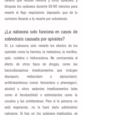
cerebro que reciben heroína y otros opiáceos, y 
bloquea los opiáceos durante 30-90 minutos para 
revertir el flujo respiratorio depresión que de lo 
contrario llevaría a la muerte por sobredosis.
¿La naloxona solo funciona en casos de 
sobredosis causada por opioides?
Sí. La naloxona solo revierte los efectos de los 
opioides como la heroína, la metadona, la morfina, 
opio, codeína o hidrocodona. No contrarresta el 
efecto de otros tipos de drogas, como las 
benzodiazepinas (medicamentos que incluyen 
diazepam, midazolam o alprazolam), 
antihistamínicos (como feniramina o phenergan), 
alcohol u otros sedantes (medicamentos tales 
como el fenobarbital) o estimulantes como la 
cocaína y las anfetaminas. Pero si la persona no 
está respirando, no le hará daño administrar 
naloxone. Si hay un los opiáceos implicados, es 