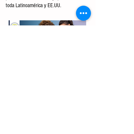
toda Latinoamérica y EE.UU.
𝗜𝗻𝘃𝗲𝗿𝘀𝗶𝗼𝗻
𝗦𝗲𝗱𝗲 𝗚𝘂𝗮𝘁𝗲𝗺𝗮𝗹𝗮
- 𝗔𝗖𝗟𝗦 Q 1,300.00 (BLS Activo)
- 𝗕𝗟𝗦 + 𝗔𝗖𝗟𝗦 Q 1,500.00 (Por
persona)