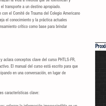
azan la vida a medida que se identifican y
f
 el transporte a un destino apropiado.
apren
 con el Comité de Trauma del Colegio Americano
por
ja el conocimiento y la práctica actuales
par
ensamiento crítico como base para brindar
Prox
y ​​aclara conceptos clave del curso PHTLS-FR,
activo. El manual del curso está escrito para que
cipando en una conversación, en lugar de
es características clave: