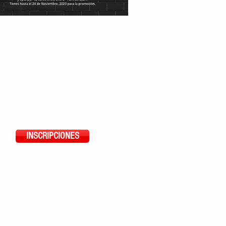
n Deposito bancario, opción de Tarjeta de
 y Visa Cuotas, pequeño incremento de la
ión.
us eBook de estudio de PHTLS ACLS, y
r tu curso entre Enero - Abril de 2024.
hasta el 24 de Noviembre, 2023 para la
ón.
INSCRIPCIONES