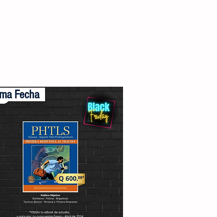
ueron diseñados, para facilitar el
dizaje y comprensión de los temas,
 expertos profesionales médicos y
amédicos de toda Latinoamérica y
EE.UU.
ima Fecha