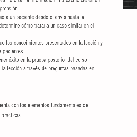
es: reforzar la información imprescindible en un
prensión.
*Pago e
se a un paciente desde el envío hasta la
Crédito
 determine cómo trataría un caso similar en el
promoc
que los conocimientos presentados en la lección y
Obtén t
e pacientes.
opta po
Tienes 
ner éxito en la prueba posterior del curso
promoci
e la lección a través de preguntas basadas en
cuenta con los elementos fundamentales de
 prácticas