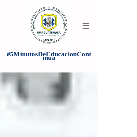
#5MinutosDeEducacionCont
inua
Articulos de Interes