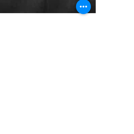
5 ideas para mejorar la atención de trauma
geriátrico
Los adultos mayores representan un porcentaje
creciente de pacientes con trauma. En respuesta, los
centros de traumatología en todo el...