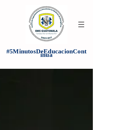
#5MinutosDeEducacionCont
inua
Articulos de Interes